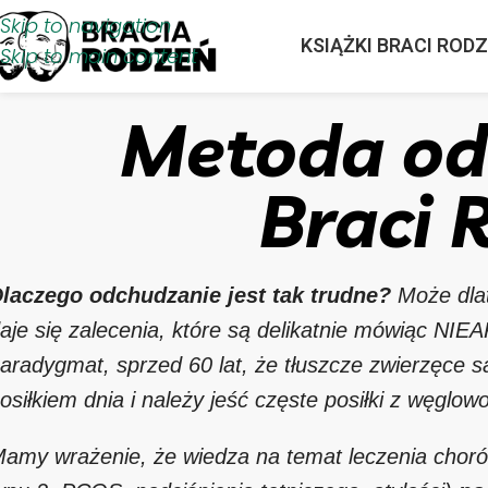
Skip to navigation
KSIĄŻKI BRACI ROD
Skip to main content
Metoda od
Braci 
laczego odchudzanie jest tak trudne?
Może dlat
aje się zalecenia, które są delikatnie mówiąc NIE
aradygmat, sprzed 60 lat, że tłuszcze zwierzęce s
osiłkiem dnia i należy jeść częste posiłki z węglo
amy wrażenie, że wiedza na temat leczenia chorób