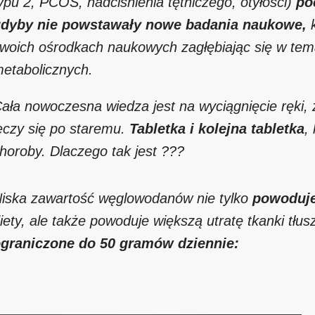
ypu 2, PCOS, nadciśnienia tętniczego, otyłości)
po
dyby nie powstawały nowe badania naukowe,
k
woich ośrodkach naukowych zagłębiając się w tem
etabolicznych.
ała nowoczesna wiedza jest na wyciągnięcie ręki,
eczy się po staremu.
Tabletka i kolejna tabletka
,
horoby. Dlaczego tak jest ???
iska zawartość węglowodanów nie tylko
powoduje
iety, ale także powoduje większą utratę tkanki tłu
graniczone do 50 gramów dziennie: