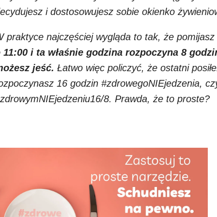
ecydujesz i dostosowujesz sobie okienko żywienio
 praktyce najczęściej wygląda to tak, że pomijasz 
 11:00 i ta właśnie godzina rozpoczyna 8 godz
ożesz jeść.
Łatwo więc policzyć, że ostatni posił
ozpoczynasz 16 godzin #zdrowegoNIEjedzenia, czyl
zdrowymNIEjedzeniu16/8. Prawda, że to proste?