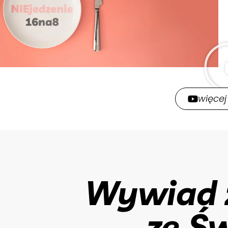
więcej
Wywiad 
ze Ś