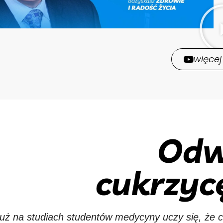
więcej
Odw
cukrzyc
uż na studiach studentów medycyny uczy się, że c