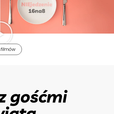
 filmów
z gośćmi
wiata