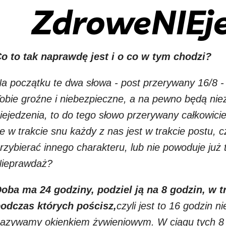
ZdroweNIEje
o to tak naprawdę jest i o co w tym chodzi?
a początku te dwa słowa - post przerywany 16/8 - 
obie groźne i niebezpieczne, a na pewno będą niez
iejedzenia, to do tego słowo przerywany całkowici
e w trakcie snu każdy z nas jest w trakcie postu, c
rzybierać innego charakteru, lub nie powoduje już
ieprawdaż?
oba ma 24 godziny, podziel ją na 8 godzin, w tr
odczas których pościsz,
czyli jest to 16 godzin 
azywamy okienkiem żywieniowym. W ciągu tych 8 god