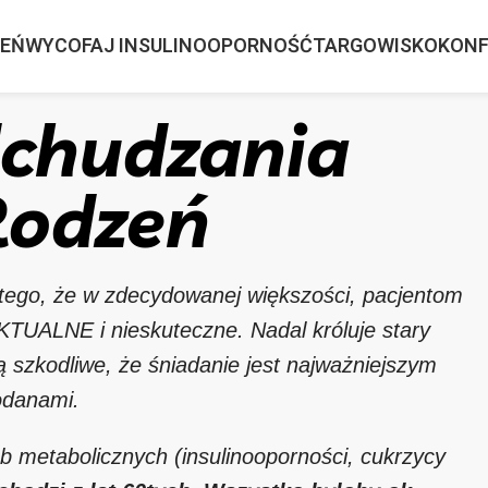
ZEŃ
WYCOFAJ INSULINOOPORNOŚĆ
TARGOWISKO
KONF
chudzania
Rodzeń
ego, że w zdecydowanej większości, pacjentom
AKTUALNE i nieskuteczne. Nadal króluje stary
ą szkodliwe, że śniadanie jest najważniejszym
wodanami.
 metabolicznych (insulinooporności, cukrzycy