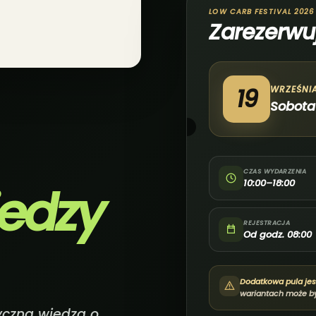
LOW CARB FESTIVAL 2026
Zarezerwu
19
WRZEŚNI
Sobota
CZAS WYDARZENIA
10:00–18:00
iedzy
REJESTRACJA
Od godz. 08:00
Dodatkowa pula jes
wariantach może b
yczna wiedza o