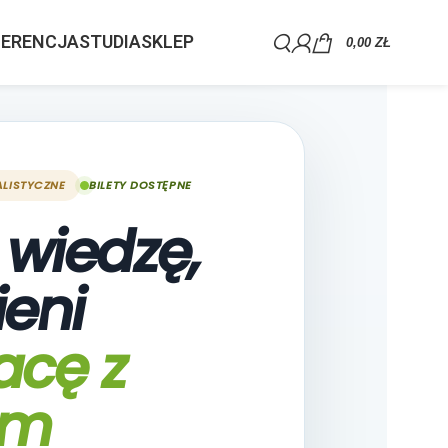
ERENCJA
STUDIA
SKLEP
0,00
ZŁ
LISTYCZNE
BILETY DOSTĘPNE
wiedzę,
ieni
acę z
em