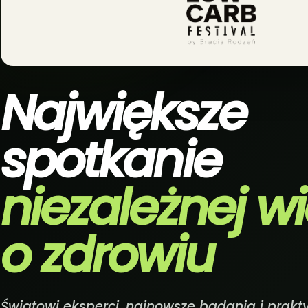
Największe
spotkanie
niezależnej w
o zdrowiu
Światowi eksperci, najnowsze badania i prakt