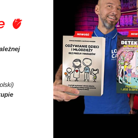
e 🫀
ależnej
olski)
kupie