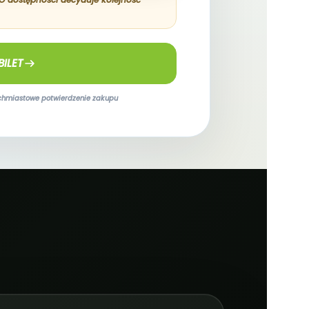
BILET
ychmiastowe potwierdzenie zakupu