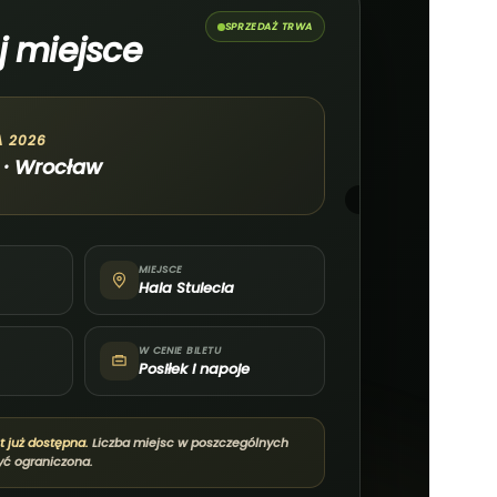
SPRZEDAŻ TRWA
j miejsce
A 2026
 · Wrocław
MIEJSCE
Hala Stulecia
W CENIE BILETU
Posiłek i napoje
t już dostępna.
Liczba miejsc w poszczególnych
yć ograniczona.