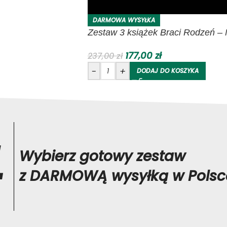
DARMOWA WYSYŁKA
Zestaw 3 książek Braci Rodzeń –
177,00
zł
237,00
zł
-
+
DODAJ DO KOSZYKA
1
Wybierz gotowy zestaw
z DARMOWĄ wysyłką w Polsc