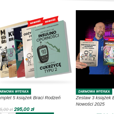
ARMOWA WYSYŁKA
DARMOWA WYSYŁKA
mplet 5 książek Braci Rodzeń
Zestaw 3 książek 
Nowości 2025
295,00
zł
5,00
zł