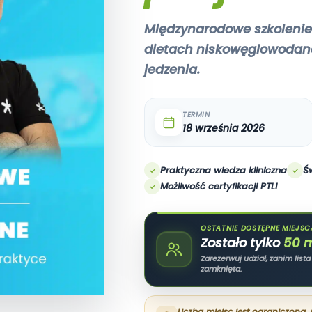
Międzynarodowe szkolenie 
dietach niskowęglowodano
jedzenia.
TERMIN
18 września 2026
Praktyczna wiedza kliniczna
Ś
Możliwość certyfikacji PTLI
OSTATNIE DOSTĘPNE MIEJSC
Zostało tylko
50 m
Zarezerwuj udział, zanim list
zamknięta.
Liczba miejsc jest ograniczona.