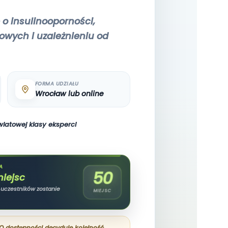
o insulinooporności,
wych i uzależnieniu od
FORMA UDZIAŁU
Wrocław lub online
wiatowej klasy eksperci
A
50
iejsc
a uczestników zostanie
MIEJSC
 O dostępności decyduje kolejność