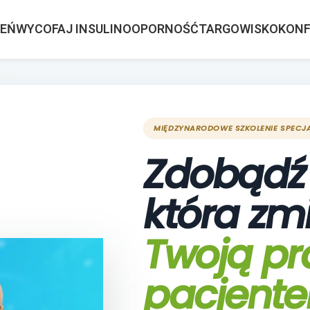
ZEŃ
WYCOFAJ INSULINOOPORNOŚĆ
TARGOWISKO
KONF
MIĘDZYNARODOWE SZKOLENIE SPECJA
Zdobądź 
która zm
Twoją pr
pacjent