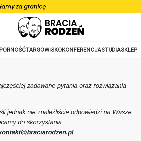
łamy za granicę
OPORNOŚĆ
TARGOWISKO
KONFERENCJA
STUDIA
SKLEP
jczęściej zadawane pytania oraz rozwiązania
śli jednak nie znaleźliście odpowiedzi na Wasze
hęcamy do skorzystania
kontakt@braciarodzen.pl
.