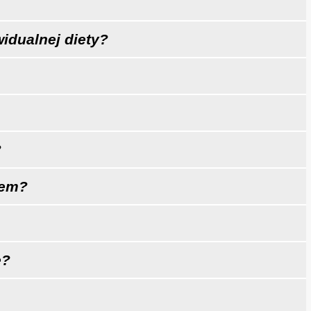
idualnej diety?
?
iem?
e?