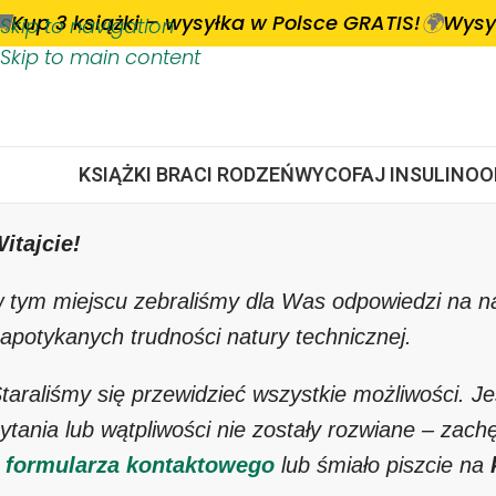

🌍
Kup 3 książki – wysyłka w Polsce GRATIS!
Wysy
Skip to navigation
Skip to main content
KSIĄŻKI BRACI RODZEŃ
WYCOFAJ INSULINO
itajcie!
 tym miejscu zebraliśmy dla Was odpowiedzi na na
apotykanych trudności natury technicznej.
taraliśmy się przewidzieć wszystkie możliwości. Je
ytania lub wątpliwości nie zostały rozwiane – zac
z
formularza kontaktowego
lub śmiało piszcie na