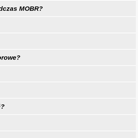
odczas MOBR?
orowe?
ć?