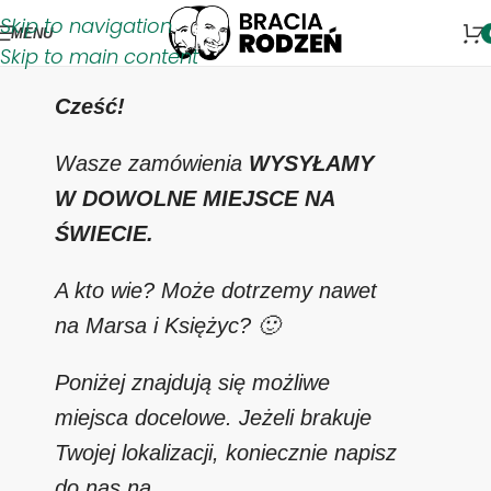
Skip to navigation
MENU
Skip to main content
Cześć!
Wasze zamówienia
WYSYŁAMY
W DOWOLNE MIEJSCE NA
ŚWIECIE.
A kto wie? Może dotrzemy nawet
na Marsa i Księżyc? 🙂
Poniżej znajdują się możliwe
miejsca docelowe. Jeżeli brakuje
Twojej lokalizacji, koniecznie napisz
do nas na