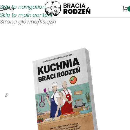
Skip to navigation
MENU
Skip to main content
Strona główna
/
Książki