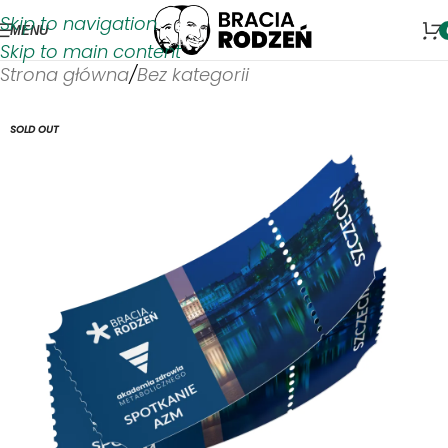
Skip to navigation
MENU
Skip to main content
Strona główna
/
Bez kategorii
SOLD OUT