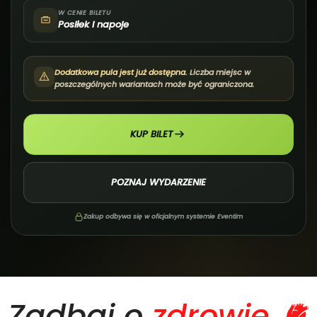
W CENIE BILETU
Posiłek i napoje
Dodatkowa pula jest już dostępna.
Liczba miejsc w
poszczególnych wariantach może być ograniczona.
KUP BILET
POZNAJ WYDARZENIE
Zakup odbywa się w oficjalnym systemie Eventim
Zadbaj o
zdrowie 🫀