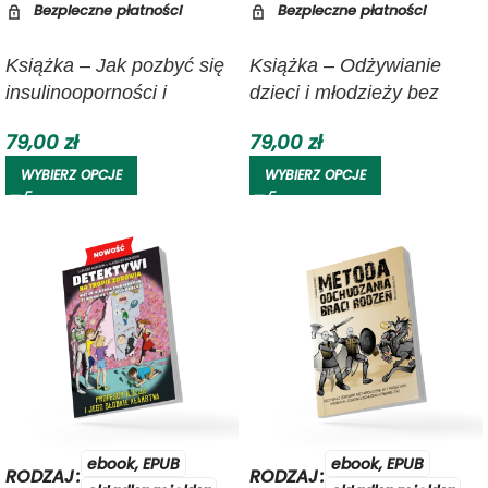
Bezpieczne płatności
Bezpieczne płatności
Książka – Jak pozbyć się
Książka – Odżywianie
insulinooporności i
dzieci i młodzieży bez
wycofać cukrzycę typu 2 |
presji i nakazów | Bracia
79,00
zł
79,00
zł
Bracia Rodzeń
Rodzeń
WYBIERZ OPCJE
WYBIERZ OPCJE
ebook, EPUB
ebook, EPUB
RODZAJ
RODZAJ