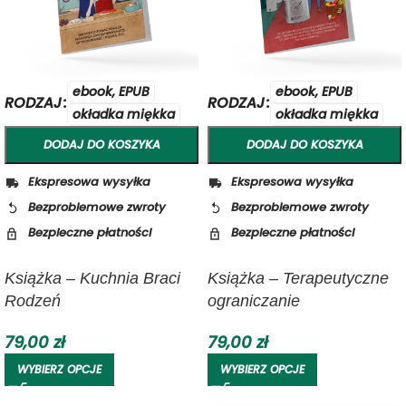
ebook, EPUB
ebook, EPUB
RODZAJ
RODZAJ
okładka miękka
okładka miękka
DODAJ DO KOSZYKA
DODAJ DO KOSZYKA
Ekspresowa wysyłka
Ekspresowa wysyłka
Bezproblemowe zwroty
Bezproblemowe zwroty
Bezpieczne płatności
Bezpieczne płatności
Książka – Kuchnia Braci
Książka – Terapeutyczne
Rodzeń
ograniczanie
węglowodanów z Braćmi
79,00
zł
79,00
zł
Rodzeń
WYBIERZ OPCJE
WYBIERZ OPCJE