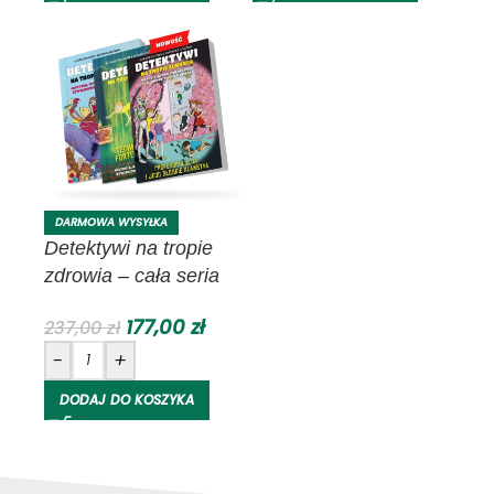
DARMOWA WYSYŁKA
Detektywi na tropie
zdrowia – cała seria
książek dla dzieci i
177,00
zł
237,00
zł
młodzieży | Bracia
-
+
Rodzeń
DODAJ DO KOSZYKA