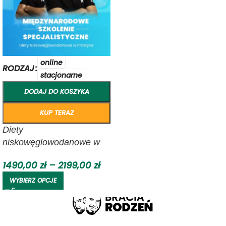
online
RODZAJ
stacjonarne
DODAJ DO KOSZYKA
KUP TERAZ
Diety
niskowęglowodanowe w
leczeniu Insulinooporności
1490,00
zł
–
2199,00
zł
WYBIERZ OPCJE